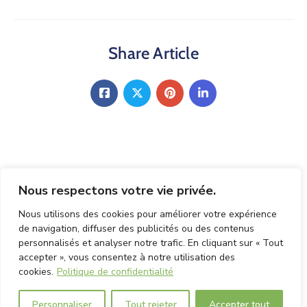
Nous
Joindre
Share Article
Nous respectons votre vie privée.
Leave Your Comment
Nous utilisons des cookies pour améliorer votre expérience
de navigation, diffuser des publicités ou des contenus
personnalisés et analyser notre trafic. En cliquant sur « Tout
Vous devez
être connecté(e)
pour rédiger un
accepter », vous consentez à notre utilisation des
cookies.
Politique de confidentialité
commentaire.
Personnaliser
Tout rejeter
Accepter tout