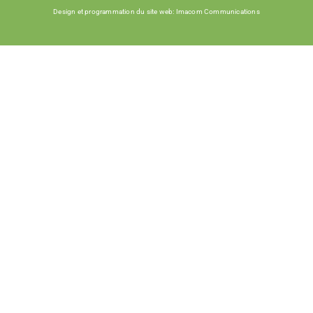
Design et programmation du site web: Imacom Communications