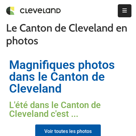
Le Canton de Cleveland en
La
Municipalité
photos
Citoyens
Magnifiques photos
Urbanisme
Et
dans le Canton de
Permis
Cleveland
Activités
Et
L'été dans le Canton de
Loisirs
Cleveland c'est ...
Élections
Municipales
Voir toutes les photos
2025