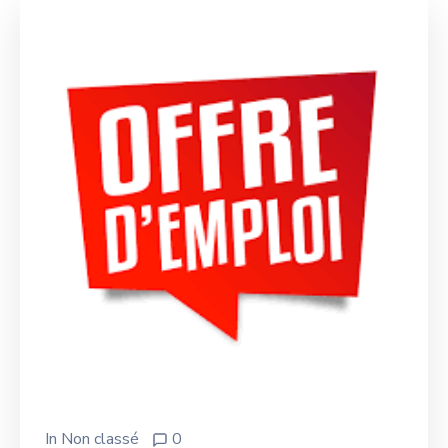
In
Non classé
0