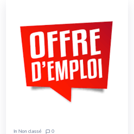
In
Non classé
0