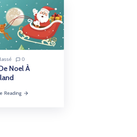
lassé
0
De Noel À
eland
e Reading